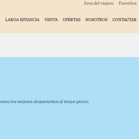
Área del viajero
Favoritos
R
LARGA ESTANCIA
VENTA
OFERTAS
NOSOTROS
CONTACTAR
ceremos los mejores alojamientos al mejor precio.