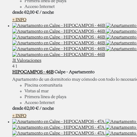
Primera línea de playa
Acceso Internet
desde
62,
00 €
/ noche
+ INFO
31 Valoraciones
4
1
HIPOCAMPOS - 46B
Calpe -
Apartamento
Apartamento de un dormitorio muy cómodo con todo lo necesario p
Piscina comunitaria
Vistas al mar
Primera línea de playa
Acceso Internet
desde
62,
00 €
/ noche
+ INFO