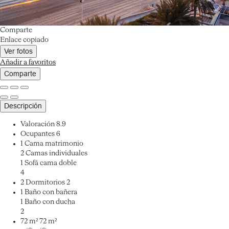
Comparte
Enlace copiado
Ver fotos
Añadir a favoritos
Comparte
Descripción
Valoración
8.9
Ocupantes
6
1 Cama matrimonio
2 Camas individuales
1 Sofá cama doble
4
2 Dormitorios
2
1 Baño con bañera
1 Baño con ducha
2
72 m²
72 m²