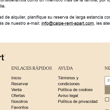
onsideramos como un miembro más de la familia, por lo
le.
de alquiler, planifique su reserva de larga estancia co
és de nuestro e-mail:
info@calpe-rent-apart.com
, les a
ENLACES RÁPIDOS
AYUDA
N
Inicio
Términos y
Reservar
condiciones
Venta
Política de cookies
Ofertas
Aviso legal
Nosotros
Política de privacidad
Favoritos