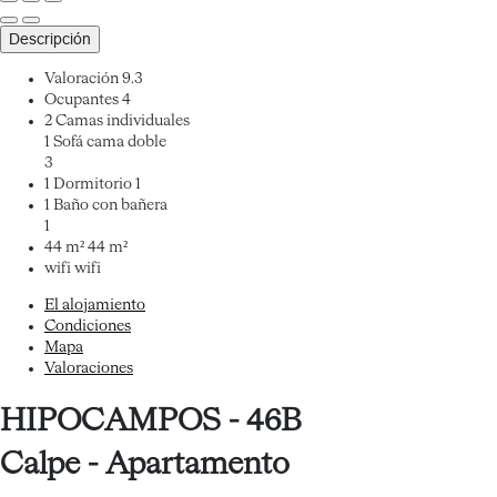
Descripción
Valoración
9.3
Ocupantes
4
2 Camas individuales
1 Sofá cama doble
3
1 Dormitorio
1
1 Baño con bañera
1
44 m²
44 m²
wifi
wifi
El alojamiento
Condiciones
Mapa
Valoraciones
HIPOCAMPOS - 46B
Calpe -
Apartamento