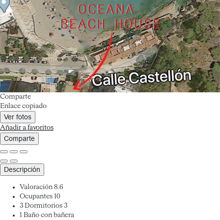
Comparte
Enlace copiado
Ver fotos
Añadir a favoritos
Comparte
Descripción
Valoración
8.6
Ocupantes
10
3 Dormitorios
3
1 Baño con bañera