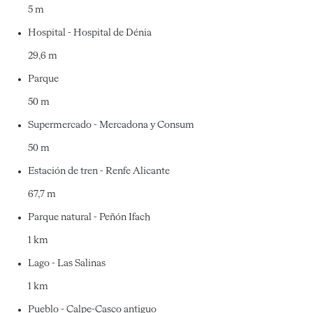
5 m
Hospital - Hospital de Dénia
29,6 m
Parque
50 m
Supermercado - Mercadona y Consum
50 m
Estación de tren - Renfe Alicante
67,7 m
Parque natural - Peñón Ifach
1 km
Lago - Las Salinas
1 km
Pueblo - Calpe-Casco antiguo