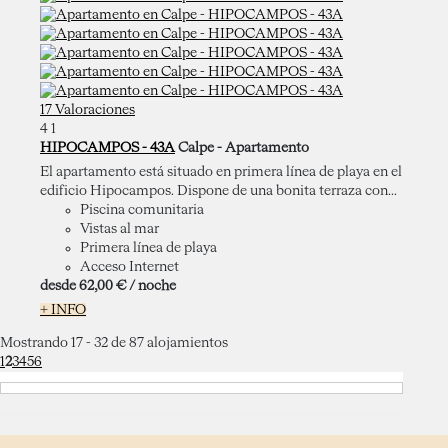
17 Valoraciones
4
1
HIPOCAMPOS - 43A
Calpe -
Apartamento
El apartamento está situado en primera línea de playa en el
edificio Hipocampos. Dispone de una bonita terraza con...
Piscina comunitaria
Vistas al mar
Primera línea de playa
Acceso Internet
desde
62,
00 €
/ noche
+ INFO
Mostrando 17 - 32 de 87 alojamientos
1
2
3
4
5
6