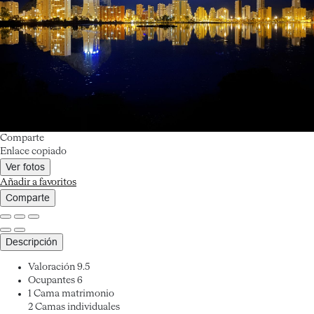
Comparte
Enlace copiado
Ver fotos
Añadir a favoritos
Comparte
Descripción
Valoración
9.5
Ocupantes
6
1 Cama matrimonio
2 Camas individuales