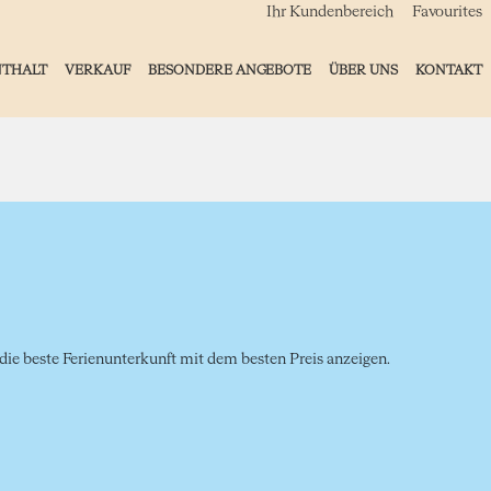
Ihr Kundenbereich
Favourites
NTHALT
VERKAUF
BESONDERE ANGEBOTE
ÜBER UNS
KONTAKT
ie beste Ferienunterkunft mit dem besten Preis anzeigen.