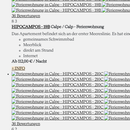
36 Bewertungen
8
3
HIPOCAMPOS - 19B
Calpe / Calp -
Ferienwohnung
Das Apartement befindet sich an der erster Meereslinie. Es hat ei
gemeinsames Schwimmbad
Meerblick
direkt am Strand
Internet
Ab
112,
00 €
/ Nacht
+ INFO
36 Bewertungen
6
2