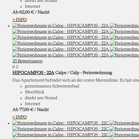
direkt am Strand
Internet
Ab
62,
00 €
/ Nacht
+ INFO
25 Bewertungen
6
2
HIPOCAMPOS - 22A
Calpe / Calp -
Ferienwohnung
Das Apartement befindet sich an der erster Meereslinie. Es hat ei
gemeinsames Schwimmbad
Meerblick
direkt am Strand
Internet
Ab
77,
00 €
/ Nacht
+ INFO