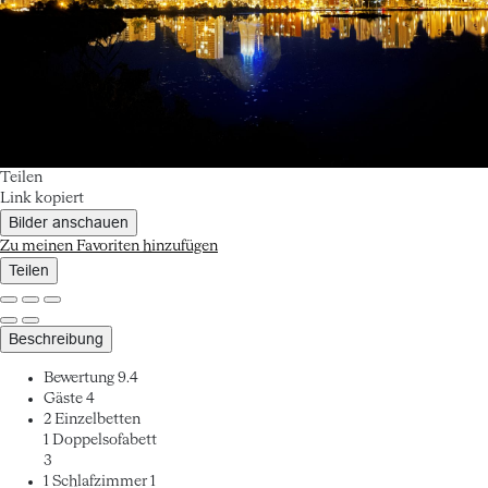
Teilen
Link kopiert
Bilder anschauen
Zu meinen Favoriten hinzufügen
Teilen
Beschreibung
Bewertung
9.4
Gäste
4
2 Einzelbetten
1 Doppelsofabett
3
1 Schlafzimmer
1