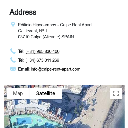
Address
Edificio Hipocampos - Calpe Rent Apart
C/ Llevant, Nº 1
03710 Calpe (Alicante) SPAIN
Tel
:
(+34) 965 830 400
Tel
:
(+34) 673 011 269
Email
:
info@calpe-rent-apart.com
Map
Satellite