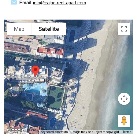
Email
:
info@calpe-rent-apart.com
Map
Satellite
Keyboard shortcuts
Image may be subject to copyright
Terms