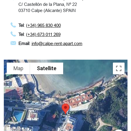
C/ Castellón de la Plana, Nº 22
03710 Calpe (Alicante) SPAIN
Tel
:
(+34) 965 830 400
Tel
:
(+34) 673 011 269
Email
:
info@calpe-rent-apart.com
Map
Satellite