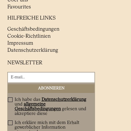
Über uns
Favourites
HILFREICHE LINKS
Geschäftsbedingungen
Cookie-Richtlinien
Impressum
Datenschutzerklärung
NEWSLETTER
Ich habe das
Datenschutzerklärung
und
allgemeine
Geschäftsbedingungen
gelesen und
akzeptiere diese
Ich erkläre mich mit dem Erhalt
gewerblicher Information