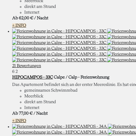
Meerblick
direkt am Strand
Internet
Ab
62,
00 €
/ Nacht
+ INFO
21 Bewertungen
6
2
HIPOCAMPOS - 33C
Calpe / Calp -
Ferienwohnung
Das Apartement befindet sich an der erster Meereslinie. Es hat ei
gemeinsames Schwimmbad
Meerblick
direkt am Strand
Internet
Ab
77,
00 €
/ Nacht
+ INFO