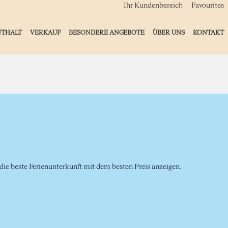
Ihr Kundenbereich
Favourites
NTHALT
VERKAUF
BESONDERE ANGEBOTE
ÜBER UNS
KONTAKT
ie beste Ferienunterkunft mit dem besten Preis anzeigen.