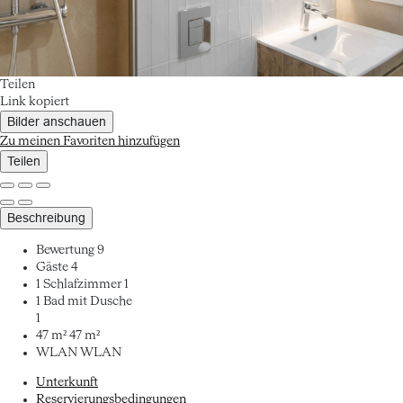
Teilen
Link kopiert
Bilder anschauen
Zu meinen Favoriten hinzufügen
Teilen
Beschreibung
Bewertung
9
Gäste
4
1 Schlafzimmer
1
1 Bad mit Dusche
1
47 m²
47 m²
WLAN
WLAN
Unterkunft
Reservierungsbedingungen