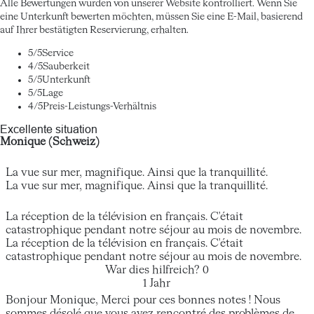
Alle Bewertungen wurden von unserer Website kontrolliert. Wenn Sie
eine Unterkunft bewerten möchten, müssen Sie eine E-Mail, basierend
auf Ihrer bestätigten Reservierung, erhalten.
5
/5
Service
4
/5
Sauberkeit
5
/5
Unterkunft
5
/5
Lage
4
/5
Preis-Leistungs-Verhältnis
Excellente situation
Monique (Schweiz)
La vue sur mer, magnifique. Ainsi que la tranquillité.
La vue sur mer, magnifique. Ainsi que la tranquillité.
La réception de la télévision en français. C'était
catastrophique pendant notre séjour au mois de novembre.
La réception de la télévision en français. C'était
catastrophique pendant notre séjour au mois de novembre.
War dies hilfreich?
0
1 Jahr
Bonjour Monique, Merci pour ces bonnes notes ! Nous
sommes désolé que vous ayez rencontré des problèmes de