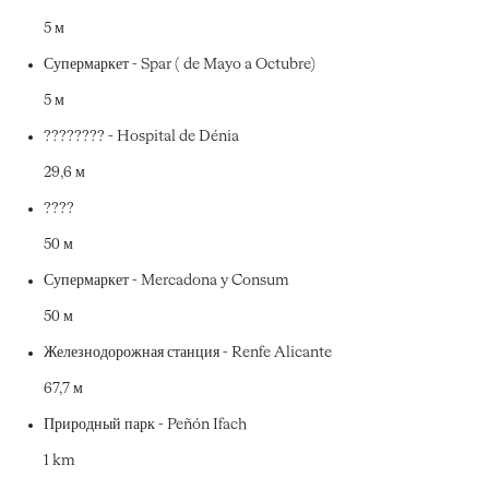
5 м
Супермаркет - Spar ( de Mayo a Octubre)
5 м
???????? - Hospital de Dénia
29,6 м
????
50 м
Супермаркет - Mercadona y Consum
50 м
Железнодорожная станция - Renfe Alicante
67,7 м
Природный парк - Peñón Ifach
1 km