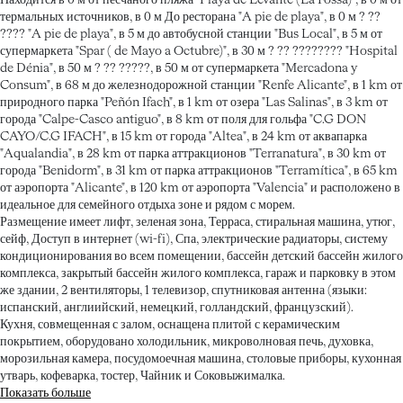
Находится в 0 м от песчаного пляжа "Playa de Levante (La Fossa)", в 0 м от
термальных источников, в 0 м До ресторана "A pie de playa", в 0 м ? ??
???? "A pie de playa", в 5 м до автобусной станции "Bus Local", в 5 м от
супермаркета "Spar ( de Mayo a Octubre)", в 30 м ? ?? ???????? "Hospital
de Dénia", в 50 м ? ?? ?????, в 50 м от супермаркета "Mercadona y
Consum", в 68 м до железнодорожной станции "Renfe Alicante", в 1 km от
природного парка "Peñón Ifach", в 1 km от озера "Las Salinas", в 3 km от
города "Calpe-Casco antiguo", в 8 km от поля для гольфа "C.G DON
CAYO/C.G IFACH", в 15 km от города "Altea", в 24 km от аквапарка
"Aqualandia", в 28 km от парка аттракционов "Terranatura", в 30 km от
города "Benidorm", в 31 km от парка аттракционов "Terramítica", в 65 km
от аэропорта "Alicante", в 120 km от аэропорта "Valencia" и расположено в
идеальное для семейного отдыха зоне и рядом с морем.
Размещение имеет лифт, зеленая зона, Терраса, стиральная машина, утюг,
сейф, Доступ в интернет (wi-fi), Спа, электрические радиаторы, систему
кондиционирования во всем помещении, бассейн детский бассейн жилого
комплекса, закрытый бассейн жилого комплекса, гараж и парковку в этом
же здании, 2 вентиляторы, 1 телевизор, спутниковая антенна (языки:
испанский, англиийский, немецкий, голландский, французский).
Кухня, совмещенная с залом, оснащена плитой с керамическим
покрытием, оборудовано холодильник, микроволновая печь, духовка,
морозильная камера, посудомоечная машина, столовые приборы, кухонная
утварь, кофеварка, тостер, Чайник и Соковыжималка.
Показать больше