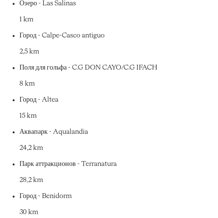
Озеро - Las Salinas
1 km
Город - Calpe-Casco antiguo
2,5 km
Поля для гольфа - C.G DON CAYO/C.G IFACH
8 km
Город - Altea
15 km
Аквапарк - Aqualandia
24,2 km
Парк аттракционов - Terranatura
28,2 km
Город - Benidorm
30 km