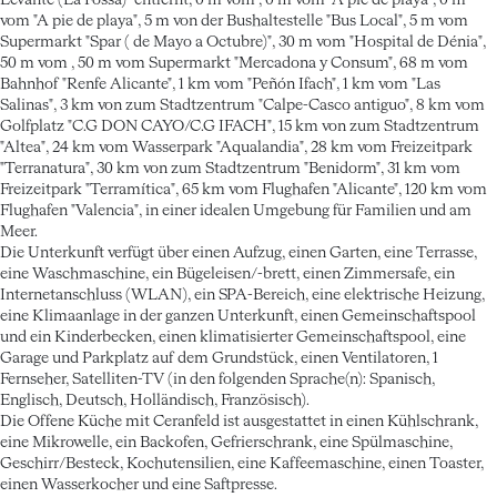
Levante (La Fossa)" entfernt, 0 m vom , 0 m vom "A pie de playa", 0 m
vom "A pie de playa", 5 m von der Bushaltestelle "Bus Local", 5 m vom
Supermarkt "Spar ( de Mayo a Octubre)", 30 m vom "Hospital de Dénia",
50 m vom , 50 m vom Supermarkt "Mercadona y Consum", 68 m vom
Bahnhof "Renfe Alicante", 1 km vom "Peñón Ifach", 1 km vom "Las
Salinas", 3 km von zum Stadtzentrum "Calpe-Casco antiguo", 8 km vom
Golfplatz "C.G DON CAYO/C.G IFACH", 15 km von zum Stadtzentrum
"Altea", 24 km vom Wasserpark "Aqualandia", 28 km vom Freizeitpark
"Terranatura", 30 km von zum Stadtzentrum "Benidorm", 31 km vom
Freizeitpark "Terramítica", 65 km vom Flughafen "Alicante", 120 km vom
Flughafen "Valencia", in einer idealen Umgebung für Familien und am
Meer.
Die Unterkunft verfügt über einen Aufzug, einen Garten, eine Terrasse,
eine Waschmaschine, ein Bügeleisen/-brett, einen Zimmersafe, ein
Internetanschluss (WLAN), ein SPA-Bereich, eine elektrische Heizung,
eine Klimaanlage in der ganzen Unterkunft, einen Gemeinschaftspool
und ein Kinderbecken, einen klimatisierter Gemeinschaftspool, eine
Garage und Parkplatz auf dem Grundstück, einen Ventilatoren, 1
Fernseher, Satelliten-TV (in den folgenden Sprache(n): Spanisch,
Englisch, Deutsch, Holländisch, Französisch).
Die Offene Küche mit Ceranfeld ist ausgestattet in einen Kühlschrank,
eine Mikrowelle, ein Backofen, Gefrierschrank, eine Spülmaschine,
Geschirr/Besteck, Kochutensilien, eine Kaffeemaschine, einen Toaster,
einen Wasserkocher und eine Saftpresse.