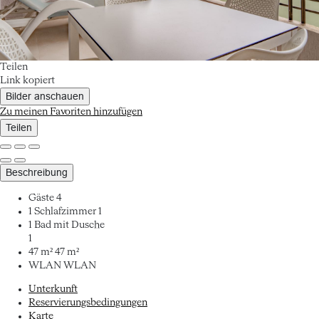
Teilen
Link kopiert
Bilder anschauen
Zu meinen Favoriten hinzufügen
Teilen
Beschreibung
Gäste
4
1 Schlafzimmer
1
1 Bad mit Dusche
1
47 m²
47 m²
WLAN
WLAN
Unterkunft
Reservierungsbedingungen
Karte