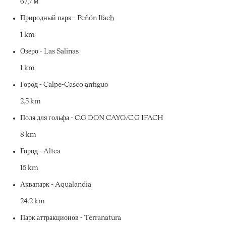
67,7 м
Природный парк - Peñón Ifach
1 km
Озеро - Las Salinas
1 km
Город - Calpe-Casco antiguo
2,5 km
Поля для гольфа - C.G DON CAYO/C.G IFACH
8 km
Город - Altea
15 km
Аквапарк - Aqualandia
24,2 km
Парк аттракционов - Terranatura