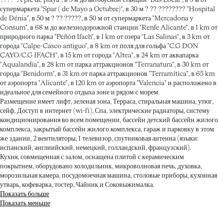
???? "A pie de playa", в 5 м до автобусной станции "Bus Local", в 5 м от
супермаркета "Spar ( de Mayo a Octubre)", в 30 м ? ?? ???????? "Hospital
de Dénia", в 50 м ? ?? ?????, в 50 м от супермаркета "Mercadona y
Consum", в 68 м до железнодорожной станции "Renfe Alicante", в 1 km от
природного парка "Peñón Ifach", в 1 km от озера "Las Salinas", в 3 km от
города "Calpe-Casco antiguo", в 8 km от поля для гольфа "C.G DON
CAYO/C.G IFACH", в 15 km от города "Altea", в 24 km от аквапарка
"Aqualandia", в 28 km от парка аттракционов "Terranatura", в 30 km от
города "Benidorm", в 31 km от парка аттракционов "Terramítica", в 65 km
от аэропорта "Alicante", в 120 km от аэропорта "Valencia" и расположено в
идеальное для семейного отдыха зоне и рядом с морем.
Размещение имеет лифт, зеленая зона, Терраса, стиральная машина, утюг,
сейф, Доступ в интернет (wi-fi), Спа, электрические радиаторы, систему
кондиционирования во всем помещении, бассейн детский бассейн жилого
комплекса, закрытый бассейн жилого комплекса, гараж и парковку в этом
же здании, 2 вентиляторы, 1 телевизор, спутниковая антенна (языки:
испанский, англиийский, немецкий, голландский, французский).
Кухня, совмещенная с залом, оснащена плитой с керамическим
покрытием, оборудовано холодильник, микроволновая печь, духовка,
морозильная камера, посудомоечная машина, столовые приборы, кухонная
утварь, кофеварка, тостер, Чайник и Соковыжималка.
Показать больше
Показать меньше