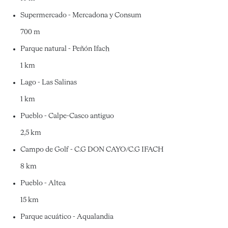
Supermercado - Mercadona y Consum
700 m
Parque natural - Peñón Ifach
1 km
Lago - Las Salinas
1 km
Pueblo - Calpe-Casco antiguo
2,5 km
Campo de Golf - C.G DON CAYO/C.G IFACH
8 km
Pueblo - Altea
15 km
Parque acuático - Aqualandia