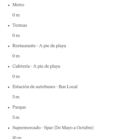
Metro
0 m
Termas
0 m
Restaurante - A pie de playa
0 m
Cafetería - A pie de playa
0 m
Estación de autobuses - Bus Local
5 m
Parque
5 m
Supermercado - Spar (De Mayo a Octubre)
10 m