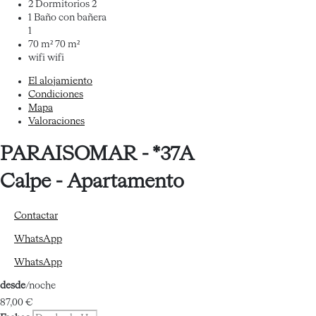
2 Dormitorios
2
1 Baño con bañera
1
70 m²
70 m²
wifi
wifi
El alojamiento
Condiciones
Mapa
Valoraciones
PARAISOMAR - *37A
Calpe -
Apartamento
Contactar
WhatsApp
WhatsApp
desde
/noche
87,
00 €