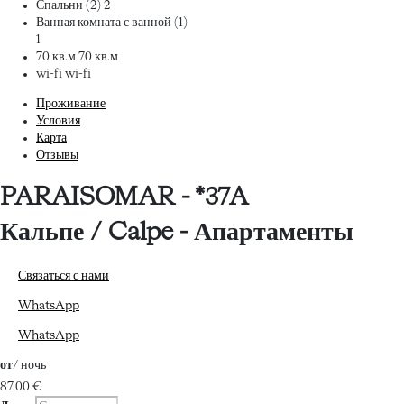
Спальни (2)
2
Ванная комната с ванной (1)
1
70 кв.м
70 кв.м
wi-fi
wi-fi
Проживание
Условия
Карта
Отзывы
PARAISOMAR - *37A
Кальпе / Calpe -
Апартаменты
Связаться с нами
WhatsApp
WhatsApp
от
/ ночь
87.
00 €