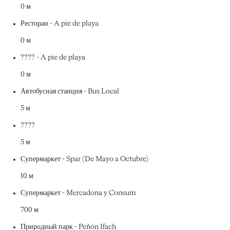
0 м
Ресторан - A pie de playa
0 м
???? - A pie de playa
0 м
Автобусная станция - Bus Local
5 м
????
5 м
Супермаркет - Spar (De Mayo a Octubre)
10 м
Супермаркет - Mercadona y Consum
700 м
Природный парк - Peñón Ifach