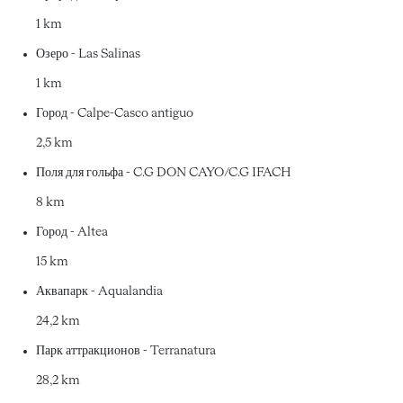
1 km
Озеро - Las Salinas
1 km
Город - Calpe-Casco antiguo
2,5 km
Поля для гольфа - C.G DON CAYO/C.G IFACH
8 km
Город - Altea
15 km
Аквапарк - Aqualandia
24,2 km
Парк аттракционов - Terranatura
28,2 km