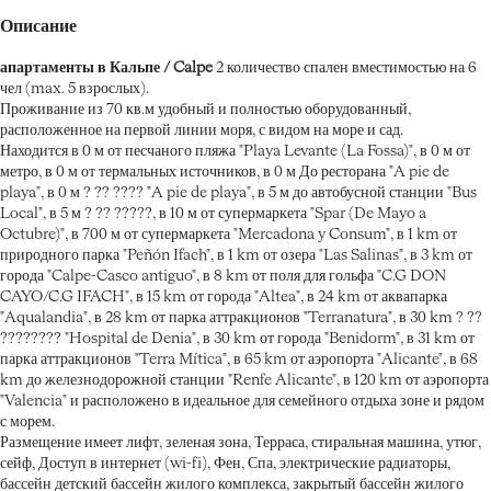
Описание
апартаменты в Кальпе / Calpe
2 количество спален вместимостью на 6
чел (max. 5 взрослых).
Проживание из 70 кв.м удобный и полностью оборудованный,
расположенное на первой линии моря, с видом на море и сад.
Находится в 0 м от песчаного пляжа "Playa Levante (La Fossa)", в 0 м от
метро, в 0 м от термальных источников, в 0 м До ресторана "A pie de
playa", в 0 м ? ?? ???? "A pie de playa", в 5 м до автобусной станции "Bus
Local", в 5 м ? ?? ?????, в 10 м от супермаркета "Spar (De Mayo a
Octubre)", в 700 м от супермаркета "Mercadona y Consum", в 1 km от
природного парка "Peñón Ifach", в 1 km от озера "Las Salinas", в 3 km от
города "Calpe-Casco antiguo", в 8 km от поля для гольфа "C.G DON
CAYO/C.G IFACH", в 15 km от города "Altea", в 24 km от аквапарка
"Aqualandia", в 28 km от парка аттракционов "Terranatura", в 30 km ? ??
???????? "Hospital de Denia", в 30 km от города "Benidorm", в 31 km от
парка аттракционов "Terra Mítica", в 65 km от аэропорта "Alicante", в 68
km до железнодорожной станции "Renfe Alicante", в 120 km от аэропорта
"Valencia" и расположено в идеальное для семейного отдыха зоне и рядом
с морем.
Размещение имеет лифт, зеленая зона, Терраса, стиральная машина, утюг,
сейф, Доступ в интернет (wi-fi), Фен, Спа, электрические радиаторы,
бассейн детский бассейн жилого комплекса, закрытый бассейн жилого