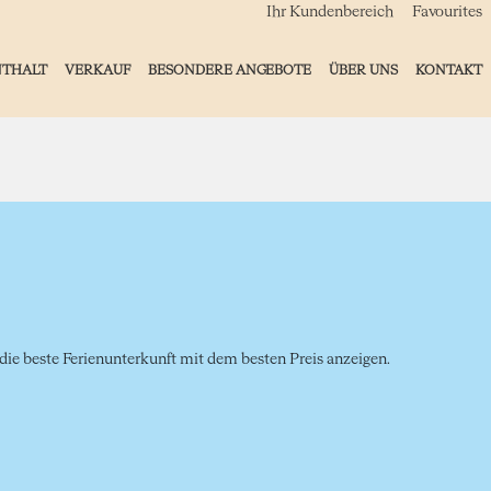
Ihr Kundenbereich
Favourites
NTHALT
VERKAUF
BESONDERE ANGEBOTE
ÜBER UNS
KONTAKT
ie beste Ferienunterkunft mit dem besten Preis anzeigen.