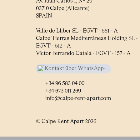
Av. Juan Carlos I, Nº 20
03710 Calpe (Alicante)
SPAIN
Valle de Lliber SL - EGVT - 551 - A
Calpe Tierras Mediterráneas Holding SL -
EGVT - 512 - A
Víctor Ferrando Catalá - EGVT - 157 - A
Kontakt über WhatsApp-
+34 663 85 38 48
Chat
+34 96 583 04 00
+34 673 011 269
info@calpe-rent-apart.com
© Calpe Rent Apart 2026