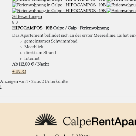
36 Bewertungen
8
3
HIPOCAMPOS - 19B
Calpe / Calp -
Ferienwohnung
Das Apartement befindet sich an der erster Meereslinie. Es hat ei
gemeinsames Schwimmbad
Meerblick
direkt am Strand
Internet
Ab
112,
00 €
/ Nacht
+ INFO
Anzeigen von 1 - 2 aus 2 Unterkünfte
1