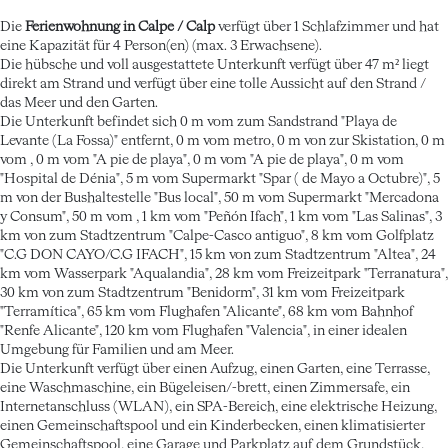
Die
Ferienwohnung in Calpe / Calp
verfügt über 1 Schlafzimmer und hat
eine Kapazität für 4 Person(en) (max. 3 Erwachsene).
Die hübsche und voll ausgestattete Unterkunft verfügt über 47 m² liegt
direkt am Strand und verfügt über eine tolle Aussicht auf den Strand /
das Meer und den Garten.
Die Unterkunft befindet sich 0 m vom zum Sandstrand "Playa de
Levante (La Fossa)" entfernt, 0 m vom metro, 0 m von zur Skistation, 0 m
vom , 0 m vom "A pie de playa", 0 m vom "A pie de playa", 0 m vom
"Hospital de Dénia", 5 m vom Supermarkt "Spar ( de Mayo a Octubre)", 5
m von der Bushaltestelle "Bus local", 50 m vom Supermarkt "Mercadona
y Consum", 50 m vom , 1 km vom "Peñón Ifach", 1 km vom "Las Salinas", 3
km von zum Stadtzentrum "Calpe-Casco antiguo", 8 km vom Golfplatz
"C.G DON CAYO/C.G IFACH", 15 km von zum Stadtzentrum "Altea", 24
km vom Wasserpark "Aqualandia", 28 km vom Freizeitpark "Terranatura",
30 km von zum Stadtzentrum "Benidorm", 31 km vom Freizeitpark
"Terramítica", 65 km vom Flughafen "Alicante", 68 km vom Bahnhof
"Renfe Alicante", 120 km vom Flughafen "Valencia", in einer idealen
Umgebung für Familien und am Meer.
Die Unterkunft verfügt über einen Aufzug, einen Garten, eine Terrasse,
eine Waschmaschine, ein Bügeleisen/-brett, einen Zimmersafe, ein
Internetanschluss (WLAN), ein SPA-Bereich, eine elektrische Heizung,
einen Gemeinschaftspool und ein Kinderbecken, einen klimatisierter
Gemeinschaftspool, eine Garage und Parkplatz auf dem Grundstück,