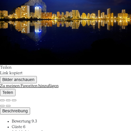
Teilen
Link kopiert
Bilder anschauen
Zu meinen Favoriten hinzufügen
Teilen
Beschreibung
Bewertung
9.3
Gäste
6