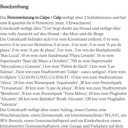
Beschreibung
Die
Ferienwohnung in Calpe / Calp
verfügt über 2 Schlafzimmer und hat
eine Kapazität für 6 Person(en) (max. 5 Erwachsene).
Unterkunft verfügt über 73 m² liegt direkt am Strand und verfügt über
eine tolle Aussicht auf den Strand / das Meer und die Berge.
Die Unterkunft befindet sich 0 m vom Kiesstrand entfernt, 0 m vom
metro, 0 m von zur Skistation, 0 m vom , 0 m vom , 0 m vom "A pie de
playa", 0 m vom "A pie de playa", 5 m vom , 5 m von der Bushaltestelle
"Bus Local", 10 m vom zum Sandstrand "Playa Levante", 10 m vom
Supermarkt "Spar (de Mayo a Octubre)", 700 m vom Supermarkt
"Mercadona y Consum", 1 km vom "Piñón de Ifach", 1 km vom "Las
Salinas", 3 km von zum Stadtzentrum "Calpe - casco antiguo", 8 km vom
Golfplatz "C.G.DON CAYO, C.G.IFACH", 15 km von zum Stadtzentrum
"Altea", 24 km vom Wasserpark "Aqualandia", 28 km vom Freizeitpark
"Terranatura", 30 km vom "A pie de playa", 30 km von zum Stadtzentrum
"Benidorm", 31 km vom Freizeitpark "Terra Mítica", 65 km vom Flughafen
"Alicante", 68 km vom Bahnhof "Renfe Alicante", 120 km vom Flughafen
"Valencia".
Die Unterkunft verfügt über einen Aufzug, einen Garten, eine
Waschmaschine, einen Zimmersafe, ein Internetanschluss (WLAN), ein
SPA-Bereich, einen Gemeinschaftspool und ein Kinderbecken, einen
klimatisierter Gemeinschaftspool, eine Garage und Parkplatz auf dem