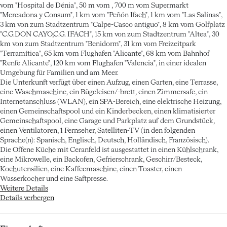
vom "Hospital de Dénia", 50 m vom , 700 m vom Supermarkt
"Mercadona y Consum", 1 km vom "Peñón Ifach", 1 km vom "Las Salinas",
3 km von zum Stadtzentrum "Calpe-Casco antiguo", 8 km vom Golfplatz
"C.G.DON CAYO,C.G. IFACH", 15 km von zum Stadtzentrum "Altea", 30
km von zum Stadtzentrum "Benidorm", 31 km vom Freizeitpark
"Terramítica", 65 km vom Flughafen "Alicante", 68 km vom Bahnhof
"Renfe Alicante", 120 km vom Flughafen "Valencia", in einer idealen
Umgebung für Familien und am Meer.
Die Unterkunft verfügt über einen Aufzug, einen Garten, eine Terrasse,
eine Waschmaschine, ein Bügeleisen/-brett, einen Zimmersafe, ein
Internetanschluss (WLAN), ein SPA-Bereich, eine elektrische Heizung,
einen Gemeinschaftspool und ein Kinderbecken, einen klimatisierter
Gemeinschaftspool, eine Garage und Parkplatz auf dem Grundstück,
einen Ventilatoren, 1 Fernseher, Satelliten-TV (in den folgenden
Sprache(n): Spanisch, Englisch, Deutsch, Holländisch, Französisch).
Die Offene Küche mit Ceranfeld ist ausgestattet in einen Kühlschrank,
eine Mikrowelle, ein Backofen, Gefrierschrank, Geschirr/Besteck,
Kochutensilien, eine Kaffeemaschine, einen Toaster, einen
Wasserkocher und eine Saftpresse.
Weitere Details
Details verbergen