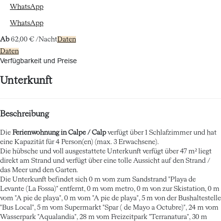
WhatsApp
WhatsApp
Ab
62,
00 €
/Nacht
Daten
Daten
Verfügbarkeit und Preise
Unterkunft
Beschreibung
Die
Ferienwohnung in Calpe / Calp
verfügt über 1 Schlafzimmer und hat
eine Kapazität für 4 Person(en) (max. 3 Erwachsene).
Die hübsche und voll ausgestattete Unterkunft verfügt über 47 m² liegt
direkt am Strand und verfügt über eine tolle Aussicht auf den Strand /
das Meer und den Garten.
Die Unterkunft befindet sich 0 m vom zum Sandstrand "Playa de
Levante (La Fossa)" entfernt, 0 m vom metro, 0 m von zur Skistation, 0 m
vom "A pie de playa", 0 m vom "A pie de playa", 5 m von der Bushaltestelle
"Bus Local", 5 m vom Supermarkt "Spar ( de Mayo a Octubre)", 24 m vom
Wasserpark "Aqualandia", 28 m vom Freizeitpark "Terranatura", 30 m