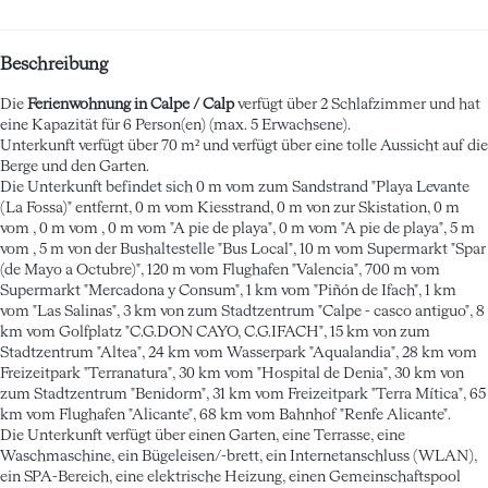
Beschreibung
Die
Ferienwohnung in Calpe / Calp
verfügt über 2 Schlafzimmer und hat
eine Kapazität für 6 Person(en) (max. 5 Erwachsene).
Unterkunft verfügt über 70 m² und verfügt über eine tolle Aussicht auf die
Berge und den Garten.
Die Unterkunft befindet sich 0 m vom zum Sandstrand "Playa Levante
(La Fossa)" entfernt, 0 m vom Kiesstrand, 0 m von zur Skistation, 0 m
vom , 0 m vom , 0 m vom "A pie de playa", 0 m vom "A pie de playa", 5 m
vom , 5 m von der Bushaltestelle "Bus Local", 10 m vom Supermarkt "Spar
(de Mayo a Octubre)", 120 m vom Flughafen "Valencia", 700 m vom
Supermarkt "Mercadona y Consum", 1 km vom "Piñón de Ifach", 1 km
vom "Las Salinas", 3 km von zum Stadtzentrum "Calpe - casco antiguo", 8
km vom Golfplatz "C.G.DON CAYO, C.G.IFACH", 15 km von zum
Stadtzentrum "Altea", 24 km vom Wasserpark "Aqualandia", 28 km vom
Freizeitpark "Terranatura", 30 km vom "Hospital de Denia", 30 km von
zum Stadtzentrum "Benidorm", 31 km vom Freizeitpark "Terra Mítica", 65
km vom Flughafen "Alicante", 68 km vom Bahnhof "Renfe Alicante".
Die Unterkunft verfügt über einen Garten, eine Terrasse, eine
Waschmaschine, ein Bügeleisen/-brett, ein Internetanschluss (WLAN),
ein SPA-Bereich, eine elektrische Heizung, einen Gemeinschaftspool