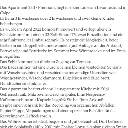
Das Apartment 23B - Premium, liegt in erster Linie am Levantestrand in
Calpe.
Es kann 3 Erwachsene oder 2 Erwachsene und zwei kleine Kinder
beherbergen.
Es wurde im April 2022 komplett renoviert und verfügt über ein
Schlafzimmer mit einem 32-Zoll-Smart-TV, zwei Einzelbetten und ein
sehr funktioneller Einbauschrank. Es besteht die Möglichkeit, beide
Betten in ein Doppelbett umzuwandeln (auf Anfrage vor der Ankunft).
Bettwäsche und Bettdecke im Sommer bzw. Winterdecke sind im Preis
inbegriffen.
Das Schlafzimmer hat direkten Zugang zur Terrasse.
Das Badezimmer hat eine Dusche, einen kleinen versteckten Schrank
mit Waschmaschine und verschiedene notwendige Utensilien wie
Wäscheständer, Wäscheklammern, Bügeleisen und Bügelbrett.
Handtücher sind inklusive.
Das Apartment besitzt eine voll ausgestattete Küche mit Kühl-
Gefrierschrank, Mikrowelle, Geschirrspüler. Eine Nespresso-
Kaffeemaschine mit Kapseln begrüßt Sie bei Ihrer Ankunft.
Es gibt einen Schrank für das Recycling von organischen Abfällen,
Papier/Pappe, Verpackungen und einen speziellen Behälter für das
Recycling von Kaffeekapseln.
Das Wohnzimmer ist ideal, bequem und gut beleuchtet. Dort befindet
sich ein Schlafsofa (140 x 200) mit Chaisse Longue Anhang, einen Smart