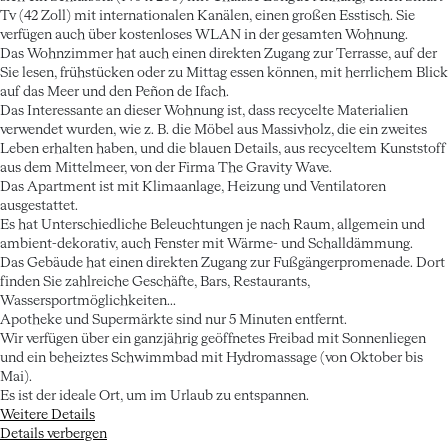
Tv (42 Zoll) mit internationalen Kanälen, einen großen Esstisch. Sie
verfügen auch über kostenloses WLAN in der gesamten Wohnung.
Das Wohnzimmer hat auch einen direkten Zugang zur Terrasse, auf der
Sie lesen, frühstücken oder zu Mittag essen können, mit herrlichem Blick
auf das Meer und den Peñon de Ifach.
Das Interessante an dieser Wohnung ist, dass recycelte Materialien
verwendet wurden, wie z. B. die Möbel aus Massivholz, die ein zweites
Leben erhalten haben, und die blauen Details, aus recyceltem Kunststoff
aus dem Mittelmeer, von der Firma The Gravity Wave.
Das Apartment ist mit Klimaanlage, Heizung und Ventilatoren
ausgestattet.
Es hat Unterschiedliche Beleuchtungen je nach Raum, allgemein und
ambient-dekorativ, auch Fenster mit Wärme- und Schalldämmung.
Das Gebäude hat einen direkten Zugang zur Fußgängerpromenade. Dort
finden Sie zahlreiche Geschäfte, Bars, Restaurants,
Wassersportmöglichkeiten...
Apotheke und Supermärkte sind nur 5 Minuten entfernt.
Wir verfügen über ein ganzjährig geöffnetes Freibad mit Sonnenliegen
und ein beheiztes Schwimmbad mit Hydromassage (von Oktober bis
Mai).
Es ist der ideale Ort, um im Urlaub zu entspannen.
Weitere Details
Details verbergen