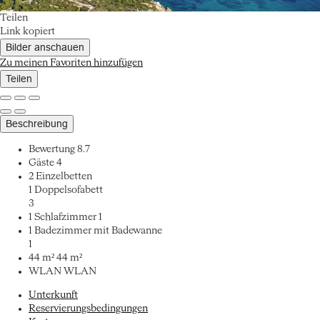
Teilen
Link kopiert
Bilder anschauen
Zu meinen Favoriten hinzufügen
Teilen
Beschreibung
Bewertung
8.7
Gäste
4
2 Einzelbetten
1 Doppelsofabett
3
1 Schlafzimmer
1
1 Badezimmer mit Badewanne
1
44 m²
44 m²
WLAN
WLAN
Unterkunft
Reservierungsbedingungen