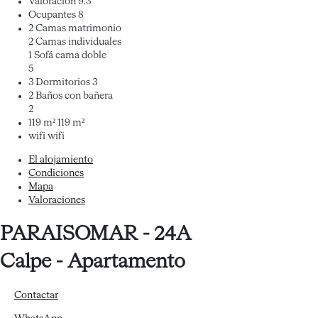
Valoración
9.3
Ocupantes
8
2 Camas matrimonio
2 Camas individuales
1 Sofá cama doble
5
3 Dormitorios
3
2 Baños con bañera
2
119 m²
119 m²
wifi
wifi
El alojamiento
Condiciones
Mapa
Valoraciones
PARAISOMAR - 24A
Calpe -
Apartamento
Contactar