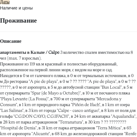
Даты
Наличие и цены
Проживание
Описание
апартаменты в Кальпе / Calpe
3 количество спален вместимостью на 8
чел (max. 7 взрослых).
Проживание из 119 кв.м красивый и полностью оборудованный,
расположенное на первой линии моря, с видом на море и сад.
Находится в 0 м от галечного пляжа, в 0 м от термальных источников, в 0
м До ресторана "A pie de playa", в 0 м ? ?? ???? "A pie de playa", в 0 м ? ??
?????, в 0 м от аэропорта, в 5 м до автобусной станции "Bus Local", в 5 м
от супермаркета "Spar (de Mayo a Octubre)", в 10 м от песчаного пляжа
"Playa Levante (La Fossa)", в 700 м от супермаркета "Mercadona y
Consum", в 1 km от природного парка "Piñón de Ifach", в 1 km от озера
"Las Salinas", в 3 km от города "Calpe - casco antiguo", в 8 km от поля для
гольфа "C.G.DON CAYO, C.G.IFACH", в 24 km от аквапарка "Aqualandia",
в 28 km от парка аттракционов "Terranatura", в 30 km ? ?? ????????
"Hospital de Denia", в 31 km от парка аттракционов "Terra Mítica", в 65
km от аэропорта "Alicante", в 68 km до железнодорожной станции "Renfe