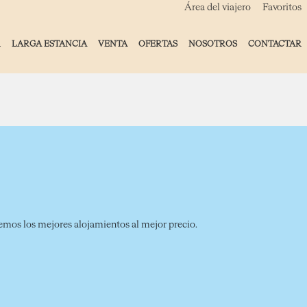
Área del viajero
Favoritos
R
LARGA ESTANCIA
VENTA
OFERTAS
NOSOTROS
CONTACTAR
ceremos los mejores alojamientos al mejor precio.