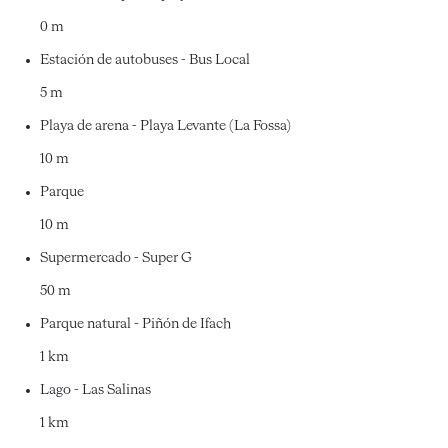
0 m
Estación de autobuses - Bus Local
5 m
Playa de arena - Playa Levante (La Fossa)
10 m
Parque
10 m
Supermercado - Super G
50 m
Parque natural - Piñón de Ifach
1 km
Lago - Las Salinas
1 km