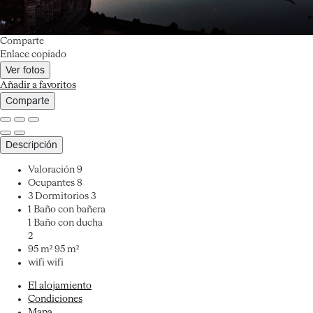
Comparte
Enlace copiado
Ver fotos
Añadir a favoritos
Comparte
Descripción
Valoración
9
Ocupantes
8
3 Dormitorios
3
1 Baño con bañera
1 Baño con ducha
2
95 m²
95 m²
wifi
wifi
El alojamiento
Condiciones
Mapa