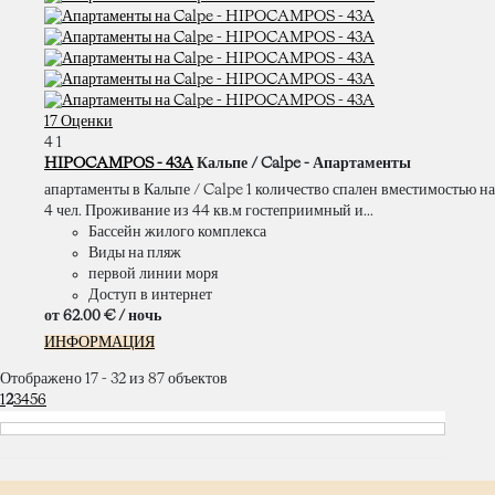
17 Оценки
4
1
HIPOCAMPOS - 43A
Кальпе / Calpe -
Апартаменты
апартаменты в Кальпе / Calpe 1 количество спален вместимостью на
4 чел. Проживание из 44 кв.м гостеприимный и...
Бассейн жилого комплекса
Виды на пляж
первой линии моря
Доступ в интернет
от
62.
00 €
/ ночь
ИНФОРМАЦИЯ
Отображено 17 - 32 из 87 объектов
1
2
3
4
5
6