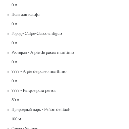
0 м
Поля для гольфа
0 м
Город - Calpe-Casco antiguo
0 м
Ресторан - A pie de paseo marítimo
0 м
???? - A pie de paseo marítimo
0 м
???? - Parque para perros
50 м
Природный парк - Peñón de Ifach
100 м
Озеро - Salinas