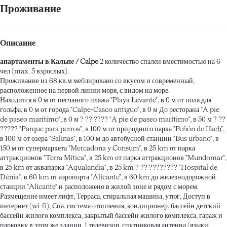
Проживание
Описание
апартаменты в Кальпе / Calpe
2 количество спален вместимостью на 6
чел (max. 5 взрослых).
Проживание из 68 кв.м меблировано со вкусом и современный,
расположенное на первой линии моря, с видом на море.
Находится в 0 м от песчаного пляжа "Playa Levante", в 0 м от поля для
гольфа, в 0 м от города "Calpe-Casco antiguo", в 0 м До ресторана "A pie
de paseo marítimo", в 0 м ? ?? ???? "A pie de paseo marítimo", в 50 м ? ??
????? "Parque para perros", в 100 м от природного парка "Peñón de Ifach",
в 100 м от озера "Salinas", в 100 м до автобусной станции "Bus urbano", в
150 м от супермаркета "Mercadona y Consum", в 25 km от парка
аттракционов "Terra Mítica", в 25 km от парка аттракционов "Mundomar",
в 25 km от аквапарка "Aqualandia", в 25 km ? ?? ???????? "Hospital de
Dénia", в 60 km от аэропорта "Alicante", в 60 km до железнодорожной
станции "Alicante" и расположено в жилой зоне и рядом с морем.
Размещение имеет лифт, Терраса, стиральная машина, утюг, Доступ в
интернет (wi-fi), Спа, система отопления, кондиционер, бассейн детский
бассейн жилого комплекса, закрытый бассейн жилого комплекса, гараж и
парковку в этом же здании, 1 телевизор, спутниковая антенна (языки: