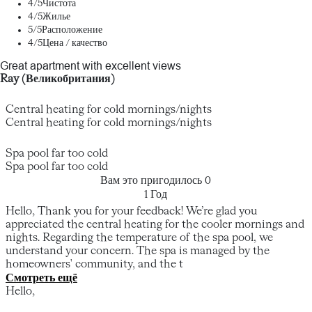
4
/5
Чистота
4
/5
Жилье
5
/5
Расположение
4
/5
Цена / качество
Great apartment with excellent views
Ray (Великобритания)
Central heating for cold mornings/nights
Central heating for cold mornings/nights
Spa pool far too cold
Spa pool far too cold
Вам это пригодилось
0
1 Год
Hello, Thank you for your feedback! We’re glad you
appreciated the central heating for the cooler mornings and
nights. Regarding the temperature of the spa pool, we
understand your concern. The spa is managed by the
homeowners' community, and the t
Смотреть ещё
Hello,