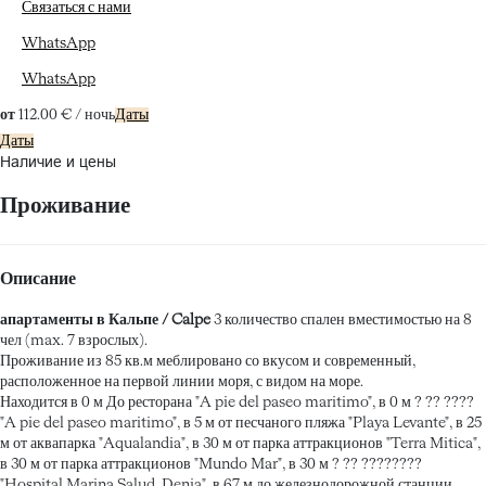
Связаться с нами
WhatsApp
WhatsApp
от
112.
00 €
/ ночь
Даты
Даты
Наличие и цены
Проживание
Описание
апартаменты в Кальпе / Calpe
3 количество спален вместимостью на 8
чел (max. 7 взрослых).
Проживание из 85 кв.м меблировано со вкусом и современный,
расположенное на первой линии моря, с видом на море.
Находится в 0 м До ресторана "A pie del paseo maritimo", в 0 м ? ?? ????
"A pie del paseo maritimo", в 5 м от песчаного пляжа "Playa Levante", в 25
м от аквапарка "Aqualandia", в 30 м от парка аттракционов "Terra Mitica",
в 30 м от парка аттракционов "Mundo Mar", в 30 м ? ?? ????????
"Hospital Marina Salud, Denia", в 67 м до железнодорожной станции