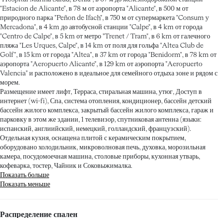
"Estacion de Alicante", в 78 м от аэропорта "Alicante", в 500 м от
природного парка "Peñon de Ifach", в 750 м от супермаркета "Consum y
Mercadona", в 4 km до автобусной станции "Calpe", в 4 km от города
"Centro de Calpe", в 5 km от метро "Trenet / Tram", в 6 km от галечного
пляжа "Les Urques, Calpe", в 14 km от поля для гольфа "Altea Club de
Golf", в 15 km от города "Altea", в 37 km от города "Benidorm", в 78 km от
аэропорта "Aeropuerto Alicante", в 129 km от аэропорта "Aeropuerto
Valencia" и расположено в идеальное для семейного отдыха зоне и рядом с
морем.
Размещение имеет лифт, Терраса, стиральная машина, утюг, Доступ в
интернет (wi-fi), Спа, система отопления, кондиционер, бассейн детский
бассейн жилого комплекса, закрытый бассейн жилого комплекса, гараж и
парковку в этом же здании, 1 телевизор, спутниковая антенна (языки:
испанский, англиийский, немецкий, голландский, французский).
Отдельная кухня, оснащена плитой с керамическим покрытием,
оборудовано холодильник, микроволновая печь, духовка, морозильная
камера, посудомоечная машина, столовые приборы, кухонная утварь,
кофеварка, тостер, Чайник и Соковыжималка.
Показать больше
Показать меньше
Распределение спален