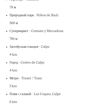
78 м
Природный парк - Peñon de Ifach
500 м
Супермаркет - Consum y Mercadona
750 м
Автобусная станция - Calpe
4 km
Город - Centro de Calpe
4 km
Метро - Trenet / Tram
5 km
Пляж с галькой - Les Urques, Calpe
6 km