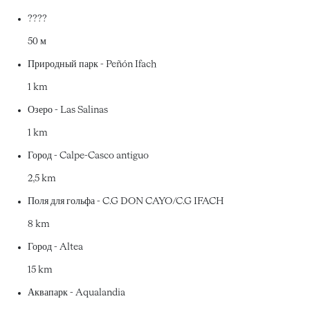
????
50 м
Природный парк - Peñón Ifach
1 km
Озеро - Las Salinas
1 km
Город - Calpe-Casco antiguo
2,5 km
Поля для гольфа - C.G DON CAYO/C.G IFACH
8 km
Город - Altea
15 km
Аквапарк - Aqualandia