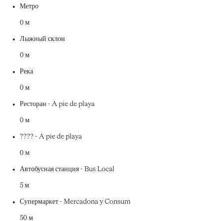
Метро
0 м
Лыжный склон
0 м
Река
0 м
Ресторан - A pie de playa
0 м
???? - A pie de playa
0 м
Автобусная станция - Bus Local
5 м
Супермаркет - Mercadona y Consum
50 м