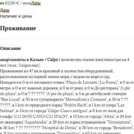
от
62.
00 €
/ ночь
Даты
Даты
Наличие и цены
Проживание
Описание
апартаменты в Кальпе / Calpe
1 количество спален вместимостью на 4
чел (max. 3 взрослых).
Проживание из 47 кв.м красивый и полностью оборудованный,
расположенное на первой линии моря, с видом на море и сад.
Находится в 0 м от песчаного пляжа "Playa de Levante (La Fossa)", в 0 м от
метро, в 0 м от лыжных дорожек, в 0 м от реки, в 0 м До ресторана "A pie
de playa", в 0 м ? ?? ???? "A pie de playa", в 5 м до автобусной станции
"Bus Local", в 50 м от супермаркета "Mercadona y Consum", в 50 м ? ??
?????, в 1 km от природного парка "Peñón Ifach", в 1 km от озера "Las
Salinas", в 3 km от города "Calpe-Casco antiguo", в 8 km от поля для
гольфа "C.G DON CAYO/C.G IFACH", в 15 km от города "Altea", в 24 km
от аквапарка "Aqualandia", в 28 km от парка аттракционов "Terranatura",
в 30 km ? ?? ???????? "Hospital de Dénia", в 30 km от города "Benidorm",
в 31 km от парка аттракционов "Terramítica", в 65 km от аэропорта