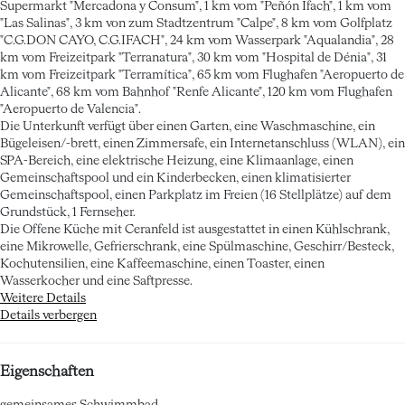
Supermarkt "Mercadona y Consum", 1 km vom "Peñón Ifach", 1 km vom
"Las Salinas", 3 km von zum Stadtzentrum "Calpe", 8 km vom Golfplatz
"C.G.DON CAYO, C.G.IFACH", 24 km vom Wasserpark "Aqualandia", 28
km vom Freizeitpark "Terranatura", 30 km vom "Hospital de Dénia", 31
km vom Freizeitpark "Terramítica", 65 km vom Flughafen "Aeropuerto de
Alicante", 68 km vom Bahnhof "Renfe Alicante", 120 km vom Flughafen
"Aeropuerto de Valencia".
Die Unterkunft verfügt über einen Garten, eine Waschmaschine, ein
Bügeleisen/-brett, einen Zimmersafe, ein Internetanschluss (WLAN), ein
SPA-Bereich, eine elektrische Heizung, eine Klimaanlage, einen
Gemeinschaftspool und ein Kinderbecken, einen klimatisierter
Gemeinschaftspool, einen Parkplatz im Freien (16 Stellplätze) auf dem
Grundstück, 1 Fernseher.
Die Offene Küche mit Ceranfeld ist ausgestattet in einen Kühlschrank,
eine Mikrowelle, Gefrierschrank, eine Spülmaschine, Geschirr/Besteck,
Kochutensilien, eine Kaffeemaschine, einen Toaster, einen
Wasserkocher und eine Saftpresse.
Weitere Details
Details verbergen
Eigenschaften