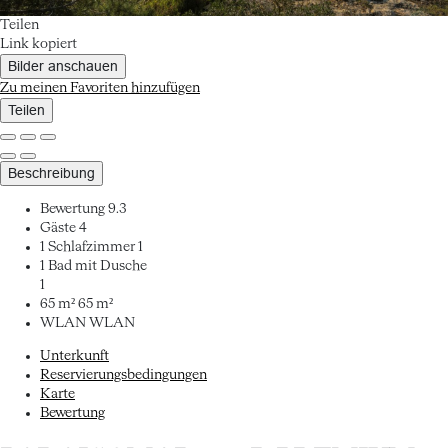
Teilen
Link kopiert
Bilder anschauen
Zu meinen Favoriten hinzufügen
Teilen
Beschreibung
Bewertung
9.3
Gäste
4
1 Schlafzimmer
1
1 Bad mit Dusche
1
65 m²
65 m²
WLAN
WLAN
Unterkunft
Reservierungsbedingungen
Karte
Bewertung