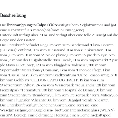
Beschreibung
Die
Ferienwohnung in Calpe / Calp
verfügt über 2 Schlafzimmer und hat
eine Kapazität für 6 Person(en) (max. 5 Erwachsene).
Unterkunft verfügt über 70 m² und verfügt über eine tolle Aussicht auf die
Berge und den Garten.
Die Unterkunft befindet sich 0 m vom zum Sandstrand "Playa Levante
(La Fossa)" entfernt, 0 m vom Kiesstrand, 0 m von zur Skistation, 0 m
vom , 0 m vom , 0 m vom "A pie de playa", 0 m vom "A pie de playa", 5 m
vom , 5 m von der Bushaltestelle "Bus Local", 10 m vom Supermarkt "Spar
(de Mayo a Octubre)", 120 m vom Flughafen "Valencia", 700 m vom
Supermarkt "Mercadona y Consum", 1 km vom "Piñón de Ifach", 1 km
vom "Las Salinas", 3 km von zum Stadtzentrum "Calpe - casco antiguo", 8
km vom Golfplatz "C.G.DON CAYO, C.G.IFACH", 15 km von zum
Stadtzentrum "Altea", 24 km vom Wasserpark "Aqualandia", 28 km vom
Freizeitpark "Terranatura", 30 km vom "Hospital de Denia", 30 km von
zum Stadtzentrum "Benidorm", 31 km vom Freizeitpark "Terra Mítica", 65
km vom Flughafen "Alicante", 68 km vom Bahnhof "Renfe Alicante".
Die Unterkunft verfügt über einen Garten, eine Terrasse, eine
Waschmaschine, ein Bügeleisen/-brett, ein Internetanschluss (WLAN),
ein SPA-Bereich, eine elektrische Heizung, einen Gemeinschaftspool