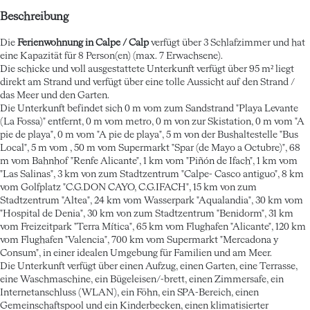
Beschreibung
Die
Ferienwohnung in Calpe / Calp
verfügt über 3 Schlafzimmer und hat
eine Kapazität für 8 Person(en) (max. 7 Erwachsene).
Die schicke und voll ausgestattete Unterkunft verfügt über 95 m² liegt
direkt am Strand und verfügt über eine tolle Aussicht auf den Strand /
das Meer und den Garten.
Die Unterkunft befindet sich 0 m vom zum Sandstrand "Playa Levante
(La Fossa)" entfernt, 0 m vom metro, 0 m von zur Skistation, 0 m vom "A
pie de playa", 0 m vom "A pie de playa", 5 m von der Bushaltestelle "Bus
Local", 5 m vom , 50 m vom Supermarkt "Spar (de Mayo a Octubre)", 68
m vom Bahnhof "Renfe Alicante", 1 km vom "Piñón de Ifach", 1 km vom
"Las Salinas", 3 km von zum Stadtzentrum "Calpe- Casco antiguo", 8 km
vom Golfplatz "C.G.DON CAYO, C.G.IFACH", 15 km von zum
Stadtzentrum "Altea", 24 km vom Wasserpark "Aqualandia", 30 km vom
"Hospital de Denia", 30 km von zum Stadtzentrum "Benidorm", 31 km
vom Freizeitpark "Terra Mítica", 65 km vom Flughafen "Alicante", 120 km
vom Flughafen "Valencia", 700 km vom Supermarkt "Mercadona y
Consum", in einer idealen Umgebung für Familien und am Meer.
Die Unterkunft verfügt über einen Aufzug, einen Garten, eine Terrasse,
eine Waschmaschine, ein Bügeleisen/-brett, einen Zimmersafe, ein
Internetanschluss (WLAN), ein Föhn, ein SPA-Bereich, einen
Gemeinschaftspool und ein Kinderbecken, einen klimatisierter