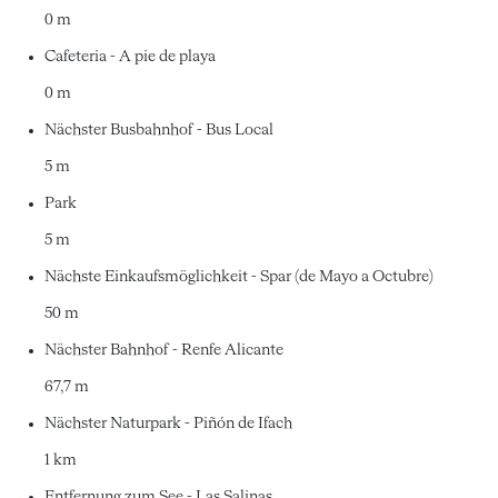
0 m
Cafeteria - A pie de playa
0 m
Nächster Busbahnhof - Bus Local
5 m
Park
5 m
Nächste Einkaufsmöglichkeit - Spar (de Mayo a Octubre)
50 m
Nächster Bahnhof - Renfe Alicante
67,7 m
Nächster Naturpark - Piñón de Ifach
1 km
Entfernung zum See - Las Salinas